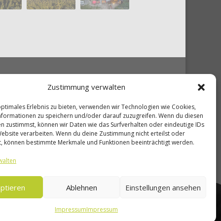
Zustimmung verwalten
Shop
optimales Erlebnis zu bieten, verwenden wir Technologien wie Cookies,
formationen zu speichern und/oder darauf zuzugreifen. Wenn du diesen
n zustimmst, können wir Daten wie das Surfverhalten oder eindeutige IDs
Website verarbeiten. Wenn du deine Zustimmung nicht erteilst oder
Shop
t, können bestimmte Merkmale und Funktionen beeinträchtigt werden.
Warenkorb
walten
Mein Konto
ptieren
Ablehnen
Einstellungen ansehen
Unsere Seiten
Impressum
Impressum