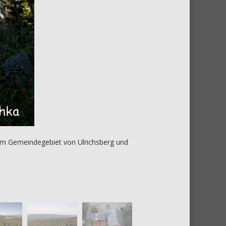
Dieser Aussichtsturm wurd
Zweiten Weltkrieg
 im Gemeindegebiet von Ulrichsberg und