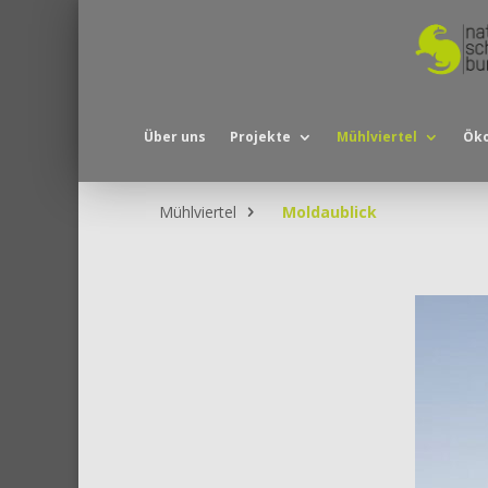
Über uns
Projekte
Mühlviertel
Öko
Mühlviertel
Moldaublick