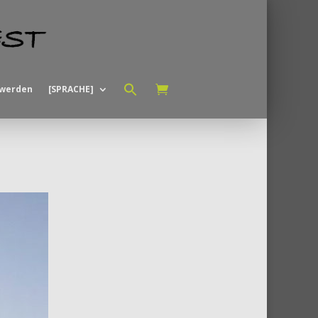
Search
for:
 werden
[SPRACHE]